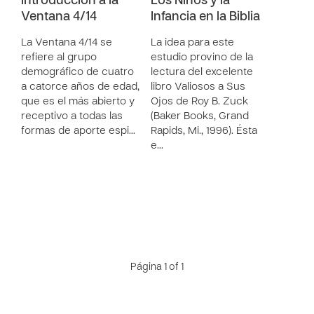
Introducción a la
Los Niños y la
Ventana 4/14
Infancia en la Biblia
La Ventana 4/14 se
La idea para este
refiere al grupo
estudio provino de la
demográfico de cuatro
lectura del excelente
a catorce años de edad,
libro Valiosos a Sus
que es el más abierto y
Ojos de Roy B. Zuck
receptivo a todas las
(Baker Books, Grand
formas de aporte espi…
Rapids, Mi., 1996). Ésta
e…
Página 1 of 1