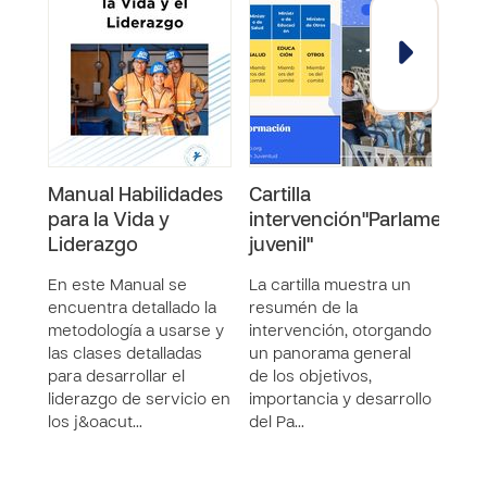
Manual Habilidades
Cartilla
Paq
para la Vida y
intervención"Parlamento
mon
Liderazgo
juvenil"
int
"Par
En este Manual se
La cartilla muestra un
encuentra detallado la
resumén de la
El p
metodología a usarse y
intervención, otorgando
guía
las clases detalladas
un panorama general
Miem
para desarrollar el
de los objetivos,
de P
liderazgo de servicio en
importancia y desarrollo
para
los j&oacut…
del Pa…
evalu