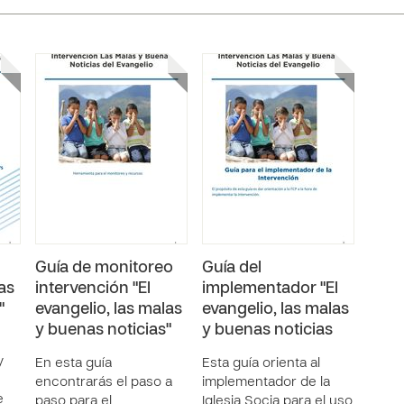
Guía de monitoreo
Guía del
as
intervención "El
implementador "El
"
evangelio, las malas
evangelio, las malas
y buenas noticias"
y buenas noticias
y
En esta guía
Esta guía orienta al
encontrarás el paso a
implementador de la
e
paso para el
Iglesia Socia para el uso