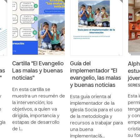
Cartilla "El Evangelio
Guía del
Alph
as
Las malas y buenas
implementador "El
estu
"
noticias"
evangelio, las malas
jóve
y buenas noticias
SERIES
En esta cartilla se
y
muestra un resumén de
Esta 
Esta guía orienta al
la intervención; los
permi
implementador de la
e
objetivos, a quien va
tenga
Iglesia Socia para el uso
dirigida, importancia y
y con
de la metodología y
gia
estapas de desarrollo
empez
recursos a trabajar para
de l…
crist
una buena
su f
implementaci&…