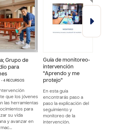
Guía de monitoreo-
Encuesta
a; Grupo de
intervención
inicial_Hoja d
dio para
"Aprendo y me
respuestas
nes
protejo"
 - 4 RECURSOS
intervención
En esta guía
te que los jóvenes
encontrarás paso a
n las herramientas
paso la explicación del
ocimientos para
seguimiento y
ar su vida
monitoreo de la
iana y avanzar en
intervención.
ormac…