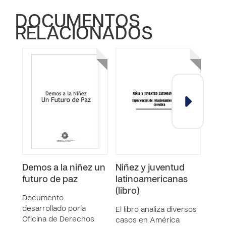
DOCUMENTOS
RELACIONADOS
Demos a la niñez un
Niñez y juventud
Der
futuro de paz
latinoamericanas
Part
(libro)
Niño
Documento
Ado
desarrollado porla
El libro analiza diversos
Prác
Oficina de Derechos
casos en América