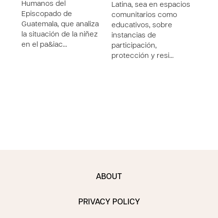
Apl
Humanos del
Latina, sea en espacios
Episcopado de
comunitarios como
Guía
Guatemala, que analiza
educativos, sobre
Aplic
la situación de la niñez
instancias de
segu
en el pa&iac…
participación,
prod
protección y resi…
junt
contr
capa
sobr
ABOUT
PRIVACY POLICY