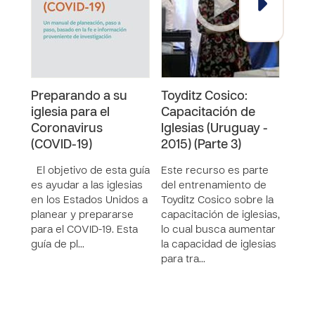
Preparando a su
Toyditz Cosico:
COV
iglesia para el
Capacitación de
la i
Coronavirus
Iglesias (Uruguay -
Intro
(COVID-19)
2015) (Parte 3)
19 p
preg
El objetivo de esta guía
Este recurso es parte
igles
es ayudar a las iglesias
del entrenamiento de
mund
en los Estados Unidos a
Toyditz Cosico sobre la
docu
planear y prepararse
capacitación de iglesias,
orie
para el COVID-19. Esta
lo cual busca aumentar
cue
guía de pl…
la capacidad de iglesias
para tra…