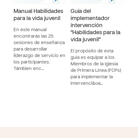
Manual Habilidades
Guía del
Visi
para la vida juvenil
implementador
int
intervención
"Hab
En este manual
"Habilidades para la
vida
encontrarás las 25
vida juvenil"
sesiones de enseñanza
En e
para desarrollar
enco
El propósito de esta
liderazgo de servicio en
objet
guía es equipar a los
los participantes.
resu
Miembros de la Iglesia
Támbien enc…
e in
de Primera Línea (FCPs)
para
para implementar la
intervenci&oa…