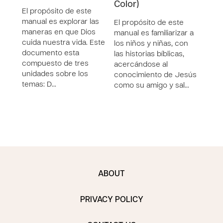
Color)
El propósito de este
El p
manual es explorar las
recu
El propósito de este
maneras en que Dios
decid
manual es familiarizar a
cuida nuestra vida. Este
Este
los niños y niñas, con
documento esta
comp
las historias bíblicas,
compuesto de tres
lecc
acercándose al
unidades sobre los
tema
conocimiento de Jesús
temas: D…
tare
como su amigo y sal…
ABOUT
PRIVACY POLICY