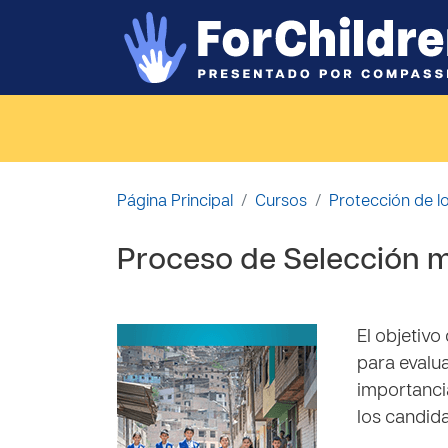
Salta al contenido principal
Página Principal
Cursos
Protección de l
Proceso de Selección 
El objetivo
para evalua
importanci
los candida