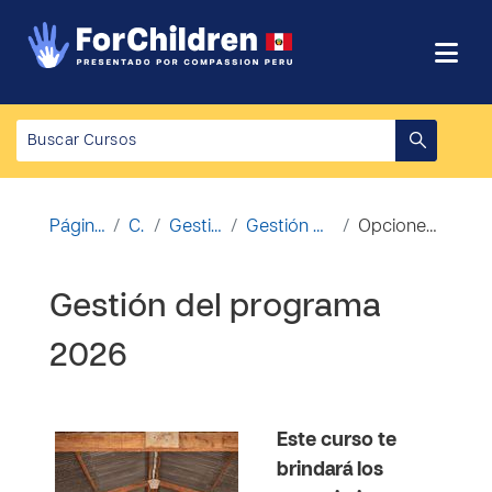
Salta al contenido principal
Página Principal
Cursos
Gestión de la FCP
Gestión del programa 2026
Opciones de matriculación
Gestión del programa
2026
Este curso te
brindará los