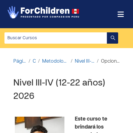
Salta al contenido principal
Página Principal
Cursos
Metodología de la enseñanza - APV
Nivel III-IV (12-22 años) 2026
Opciones de matriculación
Nivel III-IV (12-22 años)
2026
Este curso te
brindará los