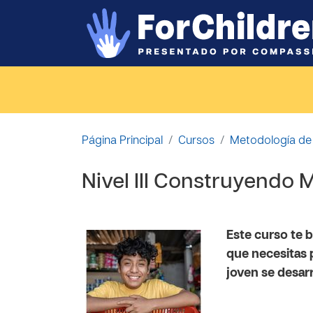
Salta al contenido principal
Página Principal
Cursos
Metodología de
Nivel III Construyendo M
Este curso te 
que necesitas p
joven se desarr