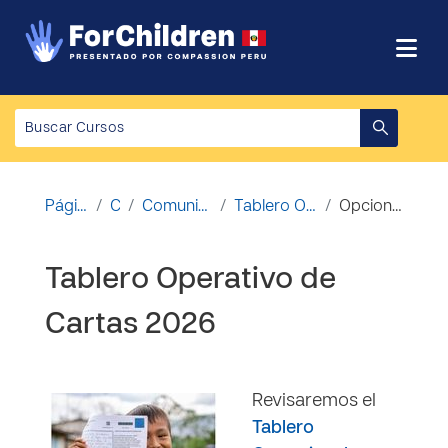
Salta al contenido principal
Página Principal
Cursos
Comunicación Niño - Padrino
Tablero Operativo de Cartas 2026
Opciones de matriculación
Tablero Operativo de
Cartas 2026
Revisaremos el
Tablero