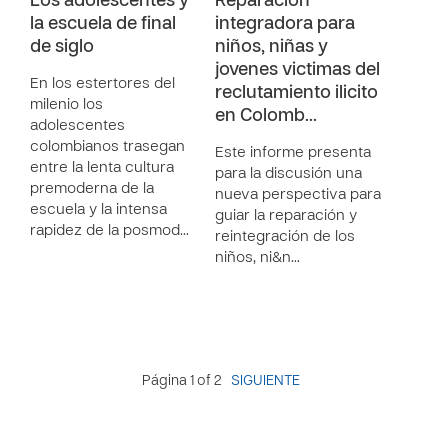
Los adolescentes y
Reparación
la escuela de final
integradora para
de siglo
niños, niñas y
jovenes victimas del
En los estertores del
reclutamiento ilicito
milenio los
en Colomb…
adolescentes
colombianos trasegan
Este informe presenta
entre la lenta cultura
para la discusión una
premoderna de la
nueva perspectiva para
escuela y la intensa
guiar la reparación y
rapidez de la posmod…
reintegración de los
niños, ni&n…
Página 1 of 2
SIGUIENTE