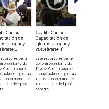
itz Cosico:
Toyditz Cosico:
Toyditz Cosico
citación de
Capacitación de
Capacitación 
sias (Uruguay -
Iglesias (Uruguay -
Iglesias (Urug
 (Parte 5)
2015) (Parte 4)
2015) (Parte 2)
recurso es parte
Este recurso es parte
Este recurso es 
ntrenamiento de
del entrenamiento de
del entrenamien
tz Cosico sobre la
Toyditz Cosico sobre la
Toyditz Cosico s
itación de iglesias,
capacitación de iglesias,
capacitación de i
al busca aumentar
lo cual busca aumentar
lo cual busca a
pacidad de iglesias
la capacidad de iglesias
la capacidad de i
tra…
para tra…
para tra…