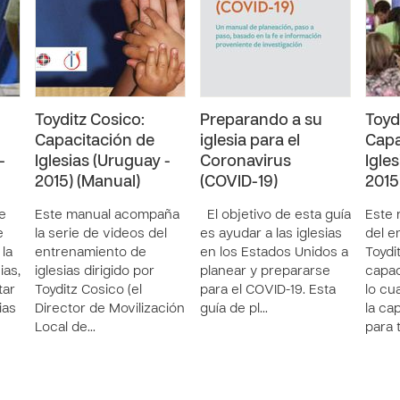
Toyditz Cosico:
Preparando a su
Toyd
Capacitación de
iglesia para el
Capa
-
Iglesias (Uruguay -
Coronavirus
Igle
2015) (Manual)
(COVID-19)
2015)
e
Este manual acompaña
El objetivo de esta guía
Este 
e
la serie de videos del
es ayudar a las iglesias
del e
 la
entrenamiento de
en los Estados Unidos a
Toydi
ias,
iglesias dirigido por
planear y prepararse
capac
tar
Toyditz Cosico (el
para el COVID-19. Esta
lo cu
ias
Director de Movilización
guía de pl…
la ca
Local de…
para 