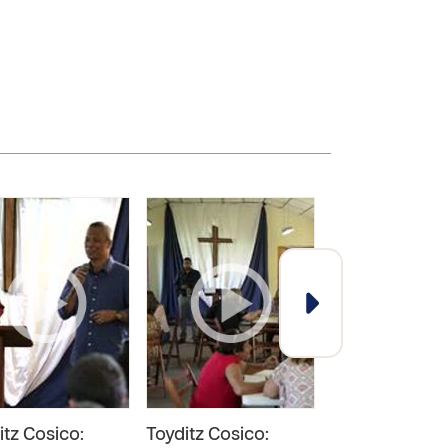
itz Cosico:
Toyditz Cosico:
COVID-19 Guía