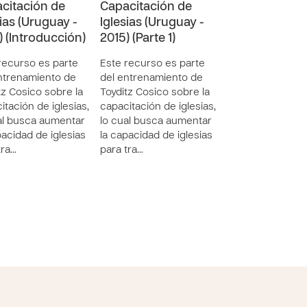
citación de
Capacitación de
la iglesia local
sias (Uruguay -
Iglesias (Uruguay -
Introducción: ​El 
) (Introducción)
2015) (Parte 1)
19 plantea much
preguntas para l
recurso es parte
Este recurso es parte
iglesias de todo 
ntrenamiento de
del entrenamiento de
mundo. Este
tz Cosico sobre la
Toyditz Cosico sobre la
documento ofre
itación de iglesias,
capacitación de iglesias,
orientación sob
al busca aumentar
lo cual busca aumentar
cue…
pacidad de iglesias
la capacidad de iglesias
tra…
para tra…