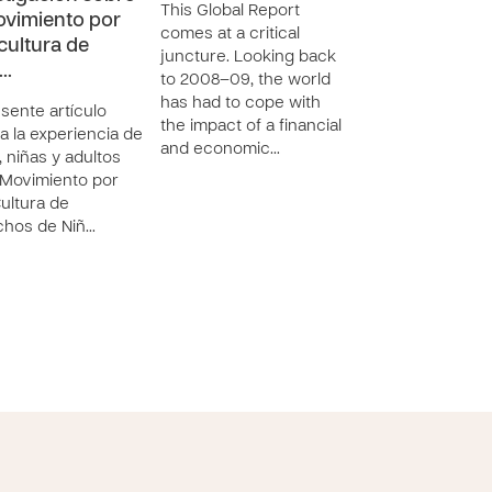
This Global Report
Documento
ovimiento por
comes at a critical
desarrollado por
cultura de
juncture. Looking back
Oficina de Dere
e…
to 2008–09, the world
Humanos del
has had to cope with
Episcopado de
esente artículo
the impact of a financial
Guatemala, que a
za la experiencia de
and economic…
la situación de l
, niñas y adultos
en el pa&iac…
 Movimiento por
ultura de
chos de Niñ…