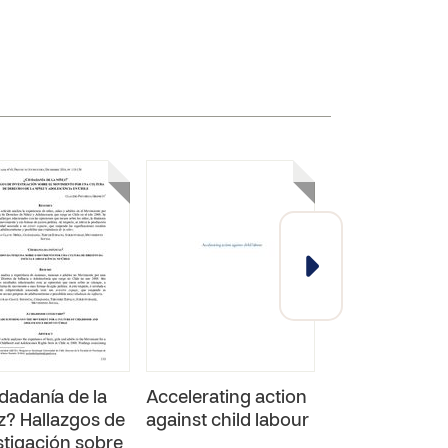
dadanía de la
Accelerating action
Demos a la ni
z? Hallazgos de
against child labour
futuro de paz
stigación sobre