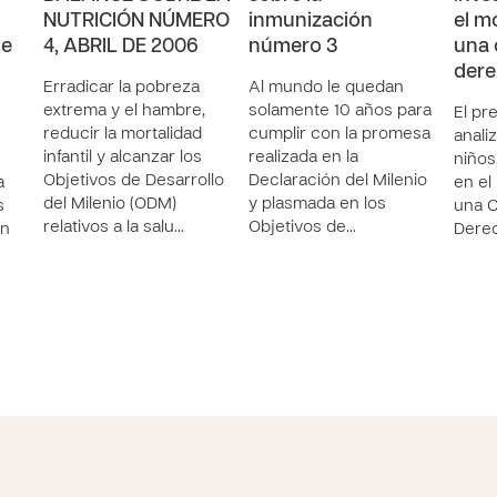
NUTRICIÓN NÚMERO
inmunización
el m
de
4, ABRIL DE 2006
número 3
una 
der
Erradicar la pobreza
Al mundo le quedan
extrema y el hambre,
solamente 10 años para
El pr
reducir la mortalidad
cumplir con la promesa
anali
infantil y alcanzar los
realizada en la
niños
Objetivos de Desarrollo
Declaración del Milenio
a
en el
del Milenio (ODM)
y plasmada en los
s
una C
relativos a la salu…
Objetivos de…
en
Dere